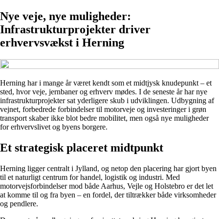
Nye veje, nye muligheder:
Infrastrukturprojekter driver
erhvervsvækst i Herning
Herning har i mange år været kendt som et midtjysk knudepunkt – et
sted, hvor veje, jernbaner og erhverv mødes. I de seneste år har nye
infrastrukturprojekter sat yderligere skub i udviklingen. Udbygning af
vejnet, forbedrede forbindelser til motorveje og investeringer i grøn
transport skaber ikke blot bedre mobilitet, men også nye muligheder
for erhvervslivet og byens borgere.
Et strategisk placeret midtpunkt
Herning ligger centralt i Jylland, og netop den placering har gjort byen
til et naturligt centrum for handel, logistik og industri. Med
motorvejsforbindelser mod både Aarhus, Vejle og Holstebro er det let
at komme til og fra byen – en fordel, der tiltrækker både virksomheder
og pendlere.