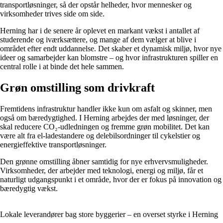
transportløsninger, så der opstår helheder, hvor mennesker og
virksomheder trives side om side.
Herning har i de senere år oplevet en markant vækst i antallet af
studerende og iværksættere, og mange af dem vælger at blive i
området efter endt uddannelse. Det skaber et dynamisk miljø, hvor nye
ideer og samarbejder kan blomstre – og hvor infrastrukturen spiller en
central rolle i at binde det hele sammen.
Grøn omstilling som drivkraft
Fremtidens infrastruktur handler ikke kun om asfalt og skinner, men
også om bæredygtighed. I Herning arbejdes der med løsninger, der
skal reducere CO₂-udledningen og fremme grøn mobilitet. Det kan
være alt fra el-ladestandere og delebilsordninger til cykelstier og
energieffektive transportløsninger.
Den grønne omstilling åbner samtidig for nye erhvervsmuligheder.
Virksomheder, der arbejder med teknologi, energi og miljø, får et
naturligt udgangspunkt i et område, hvor der er fokus på innovation og
bæredygtig vækst.
Lokale leverandører bag store byggerier – en overset styrke i Herning