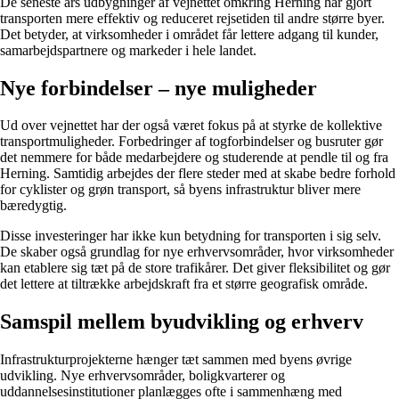
De seneste års udbygninger af vejnettet omkring Herning har gjort
transporten mere effektiv og reduceret rejsetiden til andre større byer.
Det betyder, at virksomheder i området får lettere adgang til kunder,
samarbejdspartnere og markeder i hele landet.
Nye forbindelser – nye muligheder
Ud over vejnettet har der også været fokus på at styrke de kollektive
transportmuligheder. Forbedringer af togforbindelser og busruter gør
det nemmere for både medarbejdere og studerende at pendle til og fra
Herning. Samtidig arbejdes der flere steder med at skabe bedre forhold
for cyklister og grøn transport, så byens infrastruktur bliver mere
bæredygtig.
Disse investeringer har ikke kun betydning for transporten i sig selv.
De skaber også grundlag for nye erhvervsområder, hvor virksomheder
kan etablere sig tæt på de store trafikårer. Det giver fleksibilitet og gør
det lettere at tiltrække arbejdskraft fra et større geografisk område.
Samspil mellem byudvikling og erhverv
Infrastrukturprojekterne hænger tæt sammen med byens øvrige
udvikling. Nye erhvervsområder, boligkvarterer og
uddannelsesinstitutioner planlægges ofte i sammenhæng med