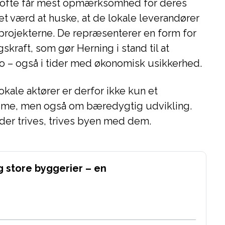
 ofte får mest opmærksomhed for deres
det værd at huske, at de lokale leverandører
projekterne. De repræsenterer en form for
aft, som gør Herning i stand til at
mpo – også i tider med økonomisk usikkerhed.
okale aktører er derfor ikke kun et
isme, men også om bæredygtig udvikling.
der trives, trives byen med dem.
 store byggerier – en