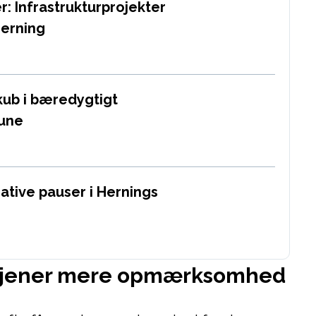
: Infrastrukturprojekter
Herning
kub i bæredygtigt
mune
ative pauser i Hernings
ortjener mere opmærksomhed