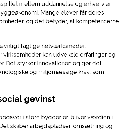
spillet mellem uddannelse og erhverv er
e byggeøkonomi. Mange elever får deres
ksomheder, og det betyder, at kompetencerne
ævnligt faglige netværksmøder,
r virksomheder kan udveksle erfaringer og
ger. Det styrker innovationen og gør det
teknologiske og miljømæssige krav, som
ocial gevinst
opgaver i store byggerier, bliver værdien i
. Det skaber arbejdspladser, omsætning og