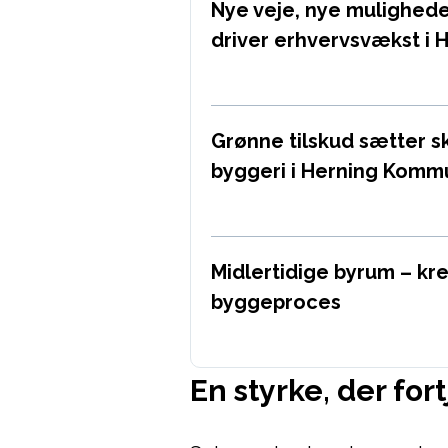
Nye veje, nye muligheder
driver erhvervsvækst i 
Grønne tilskud sætter s
byggeri i Herning Kom
Midlertidige byrum – kre
byggeproces
En styrke, der f