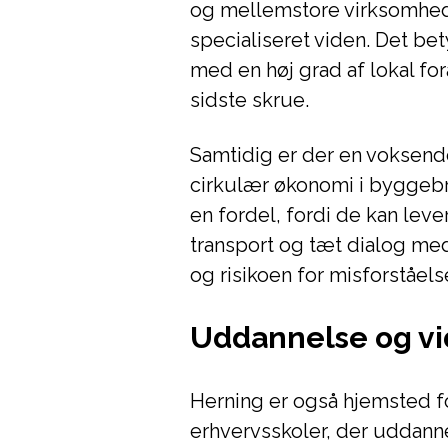
og mellemstore virksomhed
specialiseret viden. Det b
med en høj grad af lokal for
sidste skrue.
Samtidig er der en vokse
cirkulær økonomi i byggebr
en fordel, fordi de kan lev
transport og tæt dialog me
og risikoen for misforståels
Uddannelse og vi
Herning er også hjemsted fo
erhvervsskoler, der uddann