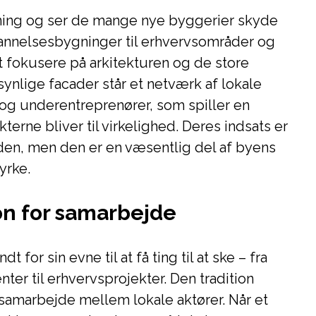
ing og ser de mange nye byggerier skyde
annelsesbygninger til erhvervsområder og
at fokusere på arkitekturen og de store
ynlige facader står et netværk af lokale
og underentreprenører, som spiller en
kterne bliver til virkelighed. Deres indsats er
eden, men den er en væsentlig del af byens
yrke.
on for samarbejde
t for sin evne til at få ting til at ske – fra
er til erhvervsprojekter. Den tradition
 samarbejde mellem lokale aktører. Når et