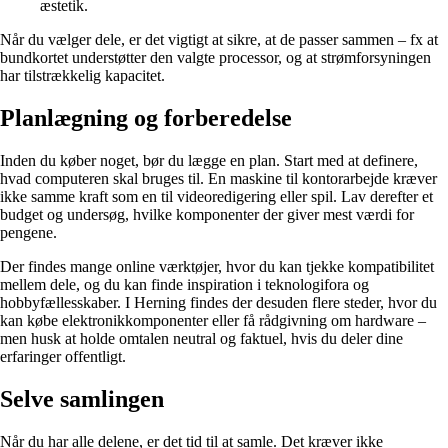
æstetik.
Når du vælger dele, er det vigtigt at sikre, at de passer sammen – fx at
bundkortet understøtter den valgte processor, og at strømforsyningen
har tilstrækkelig kapacitet.
Planlægning og forberedelse
Inden du køber noget, bør du lægge en plan. Start med at definere,
hvad computeren skal bruges til. En maskine til kontorarbejde kræver
ikke samme kraft som en til videoredigering eller spil. Lav derefter et
budget og undersøg, hvilke komponenter der giver mest værdi for
pengene.
Der findes mange online værktøjer, hvor du kan tjekke kompatibilitet
mellem dele, og du kan finde inspiration i teknologifora og
hobbyfællesskaber. I Herning findes der desuden flere steder, hvor du
kan købe elektronikkomponenter eller få rådgivning om hardware –
men husk at holde omtalen neutral og faktuel, hvis du deler dine
erfaringer offentligt.
Selve samlingen
Når du har alle delene, er det tid til at samle. Det kræver ikke