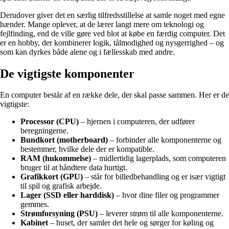
Derudover giver det en særlig tilfredsstillelse at samle noget med egne
hænder. Mange oplever, at de lærer langt mere om teknologi og
fejlfinding, end de ville gøre ved blot at købe en færdig computer. Det
er en hobby, der kombinerer logik, tålmodighed og nysgerrighed – og
som kan dyrkes både alene og i fællesskab med andre.
De vigtigste komponenter
En computer består af en række dele, der skal passe sammen. Her er de
vigtigste:
Processor (CPU)
– hjernen i computeren, der udfører
beregningerne.
Bundkort (motherboard)
– forbinder alle komponenterne og
bestemmer, hvilke dele der er kompatible.
RAM (hukommelse)
– midlertidig lagerplads, som computeren
bruger til at håndtere data hurtigt.
Grafikkort (GPU)
– står for billedbehandling og er især vigtigt
til spil og grafisk arbejde.
Lager (SSD eller harddisk)
– hvor dine filer og programmer
gemmes.
Strømforsyning (PSU)
– leverer strøm til alle komponenterne.
Kabinet
– huset, der samler det hele og sørger for køling og