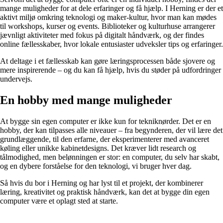
mange muligheder for at dele erfaringer og få hjælp. I Herning er der et
aktivt miljø omkring teknologi og maker-kultur, hvor man kan mødes
til workshops, kurser og events. Biblioteker og kulturhuse arrangerer
jævnligt aktiviteter med fokus på digitalt håndværk, og der findes
online fællesskaber, hvor lokale entusiaster udveksler tips og erfaringer.
At deltage i et fællesskab kan gøre læringsprocessen både sjovere og
mere inspirerende – og du kan få hjælp, hvis du støder på udfordringer
undervejs.
En hobby med mange muligheder
At bygge sin egen computer er ikke kun for tekniknørder. Det er en
hobby, der kan tilpasses alle niveauer – fra begynderen, der vil lære det
grundlæggende, til den erfarne, der eksperimenterer med avanceret
køling eller unikke kabinetdesigns. Det kræver lidt research og
tålmodighed, men belønningen er stor: en computer, du selv har skabt,
og en dybere forståelse for den teknologi, vi bruger hver dag.
Så hvis du bor i Herning og har lyst til et projekt, der kombinerer
læring, kreativitet og praktisk håndværk, kan det at bygge din egen
computer være et oplagt sted at starte.