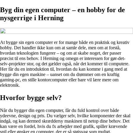
Byg din egen computer – en hobby for de
nysgerrige i Herning
At bygge sin egen computer er for mange både en praktisk og kreativ
hobby. Det handler ikke kun om at samle dele, men om at forstå,
hvordan teknologien fungerer – og om at skabe noget, der passer
præcist til ens behov. I Herning og omegn er interessen for gør-det-
selv-projekter stor, og det gælder også, når det kommer til computere.
Her får du en introduktion til, hvordan du kan komme i gang med at
bygge din egen maskine – uanset om du drømmer om en kraftig
gaming-pc, en stille kontorcomputer eller bare vil lære mere om
elektronik.
Hvorfor bygge selv?
Når du bygger din egen computer, får du fuld kontrol over både
ydeevne, design og pris. Du vælger selv, hvilke komponenter der skal
indgå, og kan dermed skræddersy maskinen til netop dine behov. Det
kan være en fordel, hvis du fx arbejder med grafik, spiller krævende
spil eller ønsker en computer, der er så støjsvag som muligt.