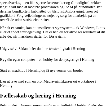
specialværktøj – en lille stjerneskruetrækker og tålmodighed rækker
langt. Start med at montere processoren og RAM på bundkortet, sæt
derefter bundkortet i kabinettet, og tilslut strømforsyning, lager og
grafikkort. Følg vejledningerne nøje, og sørg for at arbejde på en
overflade uden statisk elektricitet.
Når alt er samlet, kan du installere et styresystem – fx Windows, Linux
eller et andet efter eget valg. Det er her, du for alvor ser resultatet af dit
arbejde, når maskinen starter for første gang.
Udgiv selv! Sådan deler du dine tekster digitalt i Herning
Byg din egen computer – en hobby for de nysgerrige i Herning
Start en madklub i Herning og få nye venner om bordet
Lær at lave mad som en pro: Madlavningskurser og workshops i
Herning
Fællesskab og læring i Herning
Selvom det at bygge computer ofte er en individuel hobby, findes der